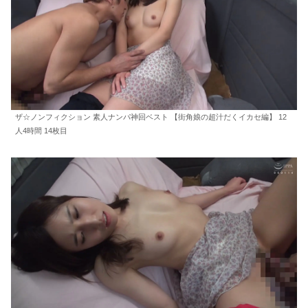
ザ☆ノンフィクション 素人ナンパ神回ベスト 【街角娘の超汁だくイカセ編】 12
人4時間 14枚目