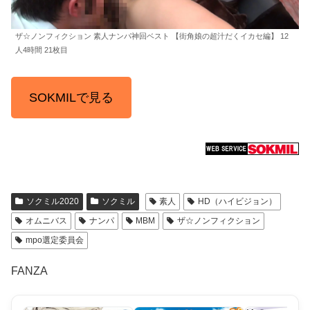
ザ☆ノンフィクション 素人ナンパ神回ベスト 【街角娘の超汁だくイカセ編】 12
人4時間 21枚目
SOKMILで見る
ソクミル2020
ソクミル
素人
HD（ハイビジョン）
オムニバス
ナンパ
MBM
ザ☆ノンフィクション
mpo選定委員会
FANZA