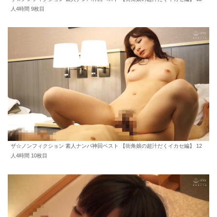
人4時間 9枚目
ザ☆ノンフィクション 素人ナンパ神回ベスト 【街角娘の超汁だくイカセ編】 12
人4時間 10枚目