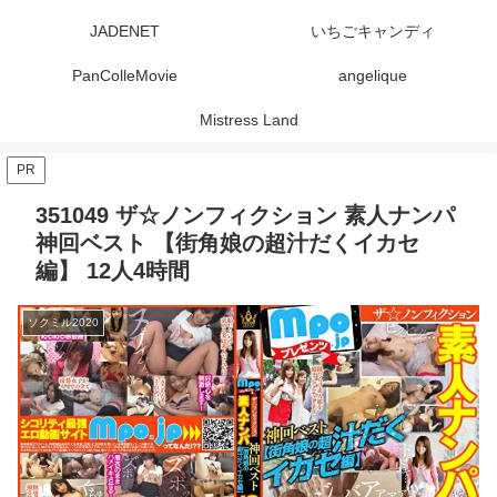
JADENET
いちごキャンディ
PanColleMovie
angelique
Mistress Land
PR
351049 ザ☆ノンフィクション 素人ナンパ
神回ベスト 【街角娘の超汁だくイカセ
編】 12人4時間
ソクミル2020