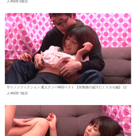
人4時間 6枚目
ザ☆ノンフィクション 素人ナンパ神回ベスト 【街角娘の超汁だくイカセ編】 12
人4時間 7枚目