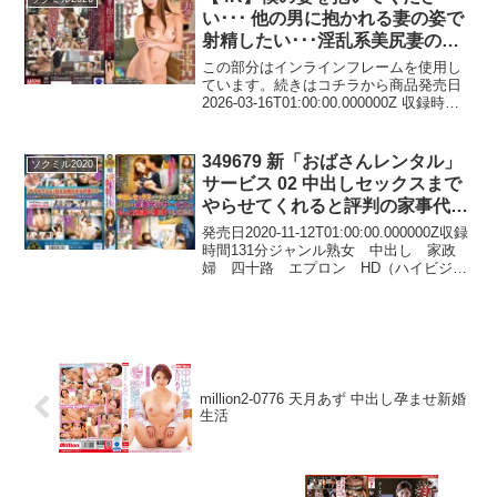
い･･･ 他の男に抱かれる妻の姿で
射精したい･･･淫乱系美尻妻の夫
は寝取られ願望に覚醒した男 水
この部分はインラインフレームを使用し
川潤 【533394】
ています。続きはコチラから商品発売日
2026-03-16T01:00:00.000000Z 収録時間
143分 出演者（女優）水川潤 監督パーキ
ーキムコ シリーズ僕の妻を抱いてくださ
い･･･ メーカークリス...
349679 新「おばさんレンタル」
ソクミル2020
サービス 02 中出しセックスまで
やらせてくれると評判の家事代行
サービスにもっと過激な要求をし
発売日2020-11-12T01:00:00.000000Z収録
てみた
時間131分ジャンル熟女 中出し 家政
婦 四十路 エプロン HD（ハイビジョ
ン） シリーズ新「おばさんレンタル」
サービス 女優監督メーカー熟女LABO
レーベル熟女LABO 品...
million2-0776 天月あず 中出し孕ませ新婚
生活