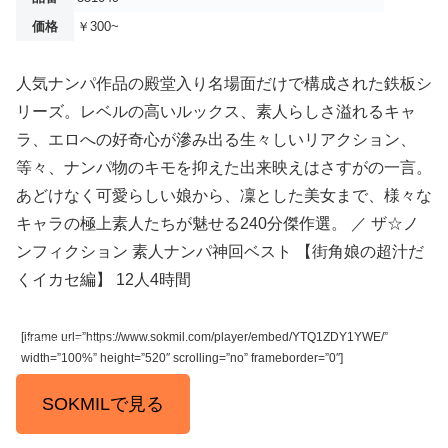
価格
￥300~
人気ナンパ作品の殿堂入り名場面だけで構成された鉄板シ
リーズ。レベルの高いルックス、素人らしさ溢れるキャ
ラ、エロへの好奇心が滲み出る生々しいリアクション、
等々、ナンパ物のキモを抑えた出来映えはさすがの一言。
あどけなく可愛らしい娘から、凜とした美女まで、様々な
キャラの極上素人たちが魅せる240分傑作選。 ／ ザ☆ノ
ンフィクション 素人ナンパ神回ベスト 【街角娘の超汁だ
くイカセ編】 12人4時間
[iframe url=”https://www.sokmil.com/player/embed/YTQ1ZDY1YWE/”
続きはコチラから
width=”100%” height=”520″ scrolling=”no” frameborder=”0″]
SOKMILで見る