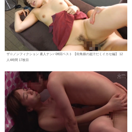
ザ☆ノンフィクション 素人ナンパ神回ベスト 【街角娘の超汁だくイカセ編】 12
人4時間 17枚目