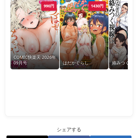
990
円
1430
円
COMIC快楽天 2026年
09月号
はだかぐらし
絡みつく視線
シェアする