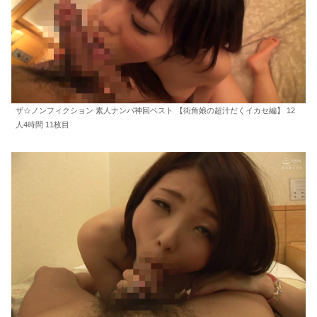
ザ☆ノンフィクション 素人ナンパ神回ベスト 【街角娘の超汁だくイカセ編】 12
人4時間 11枚目