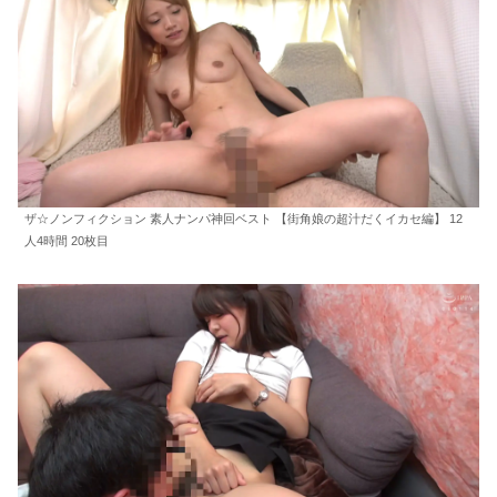
ザ☆ノンフィクション 素人ナンパ神回ベスト 【街角娘の超汁だくイカセ編】 12
人4時間 20枚目