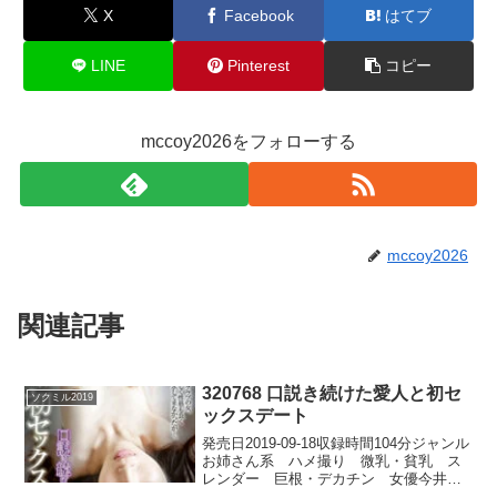
X
Facebook
はてブ
LINE
Pinterest
コピー
mccoy2026をフォローする
mccoy2026
関連記事
320768 口説き続けた愛人と初セ
ソクミル2019
ックスデート
発売日2019-09-18収録時間104分ジャンル
お姉さん系 ハメ撮り 微乳・貧乳 ス
レンダー 巨根・デカチン 女優今井栞
菜 メーカーSEX MACHINE レーベル