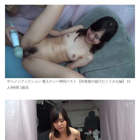
ザ☆ノンフィクション 素人ナンパ神回ベスト 【街角娘の超汁だくイカセ編】 12
人4時間 1枚目