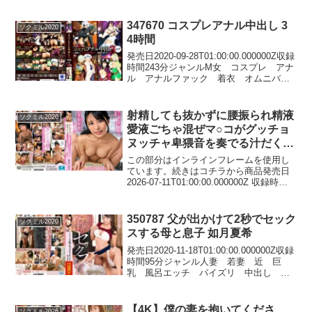
SEX MACHINE 品番320768価格￥300~
通いつめたクラブの女...
347670 コスプレアナル中出し 3
ソクミル2020
4時間
発売日2020-09-28T01:00:00.000000Z収録
時間243分ジャンルM女 コスプレ アナ
ル アナルファック 着衣 オムニバ
ス HD（ハイビジョン） シリーズコス
プレアナル中出し 女優監督メーカー
TMA レーベルTMA 品番3...
射精しても抜かずに腰振られ精液
ソクミル2026
愛液ごちゃ混ぜマ○コがグッチョ
ヌッチャ卑猥音を奏でる汁だく杭
打ちピストンで搾精されまくり抜
この部分はインラインフレームを使用し
かずの生中出し16連発【射精前～
ています。続きはコチラから商品発売日
2026-07-11T01:00:00.000000Z 収録時間
中～後ずっと至近距離で見つめ合
119分 出演者（女優）倉木しおり 監督矢
い特化】 倉木しおり 【545187】
澤レシーブ メーカーアリスJAPAN レー
ベルアリスJAPAN...
350787 父が出かけて2秒でセック
ソクミル2020
スする母と息子 如月夏希
発売日2020-11-18T01:00:00.000000Z収録
時間95分ジャンル人妻 若妻 近 巨
乳 風呂エッチ パイズリ 中出し
HD（ハイビジョン） シリーズ父が出か
けて2秒でセックスする母と息子 女優如
月夏希 監督北野マジメ メーカ...
【4K】僕の妻を抱いてくださ
ソクミル2026