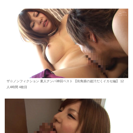
ザ☆ノンフィクション 素人ナンパ神回ベスト 【街角娘の超汁だくイカセ編】 12
人4時間 4枚目