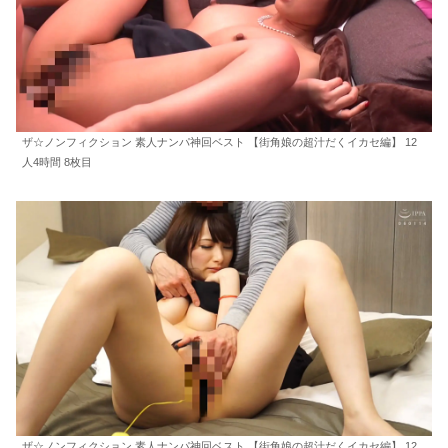
ザ☆ノンフィクション 素人ナンパ神回ベスト 【街角娘の超汁だくイカセ編】 12
人4時間 8枚目
ザ☆ノンフィクション 素人ナンパ神回ベスト 【街角娘の超汁だくイカセ編】 12