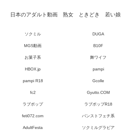
日本のアダルト動画 熟女 ときどき 若い娘
ソクミル
DUGA
MGS動画
B10F
お菓子系
舞ワイフ
HBOX.jp
pampi
pampi R18
Gcolle
fc2
Gyutto.COM
ラブポップ
ラブポップR18
feti072.com
パンストフェチ系
AdultFesta
ソクミルグラビア