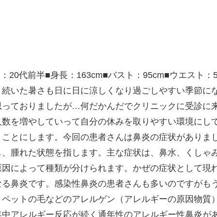
0代前半■身長：163cm■バスト：95cm■ウエスト：5
く続いた暑さも日に日に涼しくなり過ごしやすい季節に
思っておりましたが…何だかんだでクリニックに受診に
人数を増やしていって自分の休みを取りやすい環境にし
くことにします。今回の患者さんは鼻炎の症状がありま
し、腫れた状態を指します。主な症状は、鼻水、くしゃ
原因によって種類が分けられます。かぜの症状として現
なる鼻炎です。感染性鼻炎の患者さんも多いのですがも
、ペットの毛などのアレルゲン（アレルギーの原因物質
年中アレルギー反応が続く通年性のアレルギー性鼻炎が