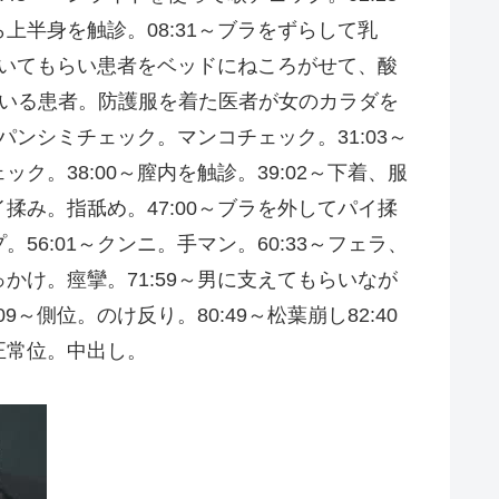
ら上半身を触診。08:31～ブラをずらして乳
ツをはいてもらい患者をベッドにねころがせて、酸
ねている患者。防護服を着た医者が女のカラダを
てパンシミチェック。マンコチェック。31:03～
ク。38:00～膣内を触診。39:02～下着、服
イ揉み。指舐め。47:00～ブラを外してパイ揉
56:01～クンニ。手マン。60:33～フェラ、
っかけ。痙攣。71:59～男に支えてもらいなが
～側位。のけ反り。80:49～松葉崩し82:40
げ正常位。中出し。