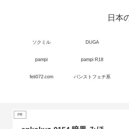
日本
ソクミル
DUGA
pampi
pampi R18
feti072.com
パンストフェチ系
PR