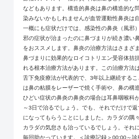
などもあります。構造的鼻炎は鼻の構造的な
染みないかもしれませんが血管運動性鼻炎は
一概にも症状だけでは、感染性の鼻炎（風邪
邪の症状が治まったのに鼻づまりが続き濃い
をおススメします。鼻炎の治療方法はさまざま
鼻づまりに効果的なロイコトリエン受容体拮抗
れる根本治療方法があります。この治療方法
舌下免疫療法が代表的で、3年以上継続するこ
は鼻の粘膜をレーザーで焼く手術や、鼻の構
ひどい症状の鼻炎の鼻炎の場合は耳鼻咽喉科が
～3日で治るでしょう。でも、それでだけで
になってもらうことにしました。カラダの隅
カラダの気怠さも治っているでしょう。それ
毎回助かっています。＜診療記録＞00:00～診