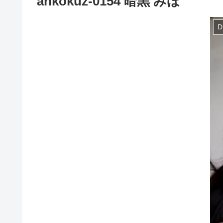
ankokuz-0154 暗黒 みほ
D