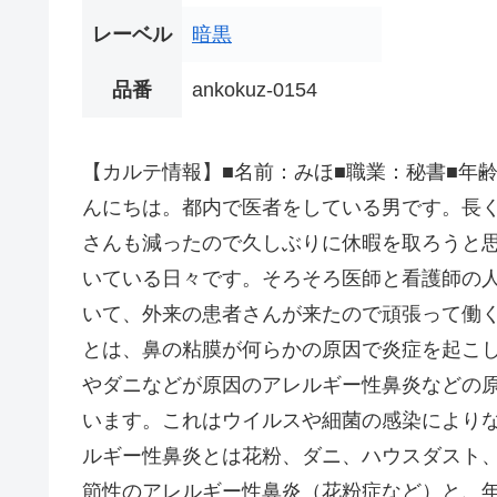
レーベル
暗黒
品番
ankokuz-0154
【カルテ情報】■名前：みほ■職業：秘書■年齢：2
んにちは。都内で医者をしている男です。長
さんも減ったので久しぶりに休暇を取ろうと
いている日々です。そろそろ医師と看護師の
いて、外来の患者さんが来たので頑張って働
とは、鼻の粘膜が何らかの原因で炎症を起こ
やダニなどが原因のアレルギー性鼻炎などの
います。これはウイルスや細菌の感染により
ルギー性鼻炎とは花粉、ダニ、ハウスダスト
節性のアレルギー性鼻炎（花粉症など）と、