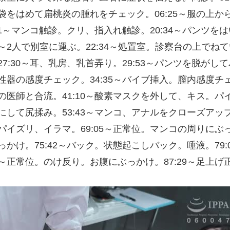
袋をはめて扁桃炎の腫れをチェック。06:25～服の上か
:51～マンコ触診。クリ、指入れ触診。20:34～パン
0～2人で別室に運ぶ。22:34～処置室。診察台の上で
27:30～耳、乳房、乳首弄り。29:53～パンツを脱がし
性器の感度チェック。34:35～バイブ挿入。膣内感度チェッ
の医師と合流。41:10～酸素マスクを外して、キス。パ
にして尻揉み。53:43～マンコ、アナルをクローズアップ。
パイズリ、イラマ。69:05～正常位。マンコの周りにぶ
かけ。75:42～バック。状態起こしバック。唾液。79:09
8～正常位。のけ反り。お腹にぶっかけ。87:29～足上