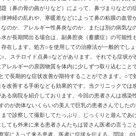
問題（鼻の骨の曲がりなど）によって、鼻づまりなどの
自律神経の乱れや、寒暖差などによって鼻の粘膜の血管
）なのか、アレルギー性鼻炎なのか、または別の病気な
鼻水が長期間出る場合は、副鼻腔炎（蓄膿症）の可能性
存在します。処方○を使用しての治療法が一般的でしょ
○、ステロイド点鼻○などがあります。それでも症状が
はアレルギーの原因物質を体内に少しずつ取り込むこと
とで長期的な症状改善が期待することができます。○で
造を改善する手術なども効果的です。当クリニックでは
ある病院を紹介しております。今回の患者さんは感染性
返すのが勿体ないくらいの美人で巨乳の患者さんでした
々まで診察して撮影してたっぷり、じっくりと遊んであ
にしても外来に来る患者さんたちは皆さん医者の言うこ
察室に入って来る患者。医者に症状を伝える。問診。01: