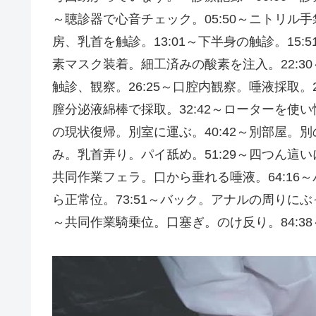
～聴診器で心音チェック。05:50～ニトリル手
房、乳首を触診。13:01～下半身の触診。15
素マスク装着。細工済みの酸素を注入。22:3
触診、観察。26:25～口腔内観察。唾液採取。
膣分泌液綿棒で採取。32:42～ローターを使い
の現状復帰。別室に運ぶ。40:42～別部屋。別
み。乳首弄り。パイ舐め。51:29～四つん這い
共同作業フェラ。口から垂れる唾液。64:16～
ら正常位。73:51～バック。アナルの周りにぶっ
～共同作業騎乗位。口塞ぎ。のけ反り。84:3