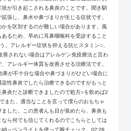
症状が引き起こされる鼻炎のことです。聞き馴
が拡張し、鼻水や鼻づまりが生じる症状です。
のかを区別するのが難しい場合があります。風
もあるため、早めに耳鼻咽喉科を受診すること
う。アレルギー症状を抑える抗ヒスタミン○、
改善されない場合はアレルゲン免疫療法と言わ
で、アレルギー体質を改善させる治療法です。
効果が不十分な場合や鼻づまりがひどい場合に
感染性鼻炎でしたら治療できるのですがもっと
鼻炎だと診断できましたので処方○を飲めば2
のでまた、適当なことを言って僕らのおもちゃ
げました。この患者んも目が覚めたら、鼻炎も
となら何でも信じてくれるのでこちらとしては
48～ペンライトを使って喉チェック。02:28