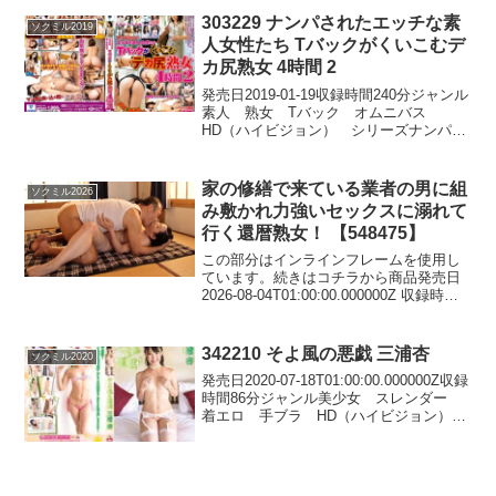
風間 メーカーサディスティ...
303229 ナンパされたエッチな素
ソクミル2019
人女性たち Tバックがくいこむデ
カ尻熟女 4時間 2
発売日2019-01-19収録時間240分ジャンル
素人 熟女 Tバック オムニバス
HD（ハイビジョン） シリーズナンパさ
れたエッチな素人女性たち 監督栄凝
酎 メーカービッグモーカル レーベル
新戦組 品番303229価格￥500~続きはコ
家の修繕で来ている業者の男に組
ソクミル2026
チ...
み敷かれ力強いセックスに溺れて
行く還暦熟女！ 【548475】
この部分はインラインフレームを使用し
ています。続きはコチラから商品発売日
2026-08-04T01:00:00.000000Z 収録時間
40分 メーカー即ヌキ レーベル即ヌキ ジ
ャンル素人 熟女 巨乳 豊満 六十路
HD（ハイビジョン） 品...
342210 そよ風の悪戯 三浦杏
ソクミル2020
発売日2020-07-18T01:00:00.000000Z収録
時間86分ジャンル美少女 スレンダー
着エロ 手ブラ HD（ハイビジョン）
シリーズ女優三浦杏 監督メーカーグラ
ビジョン レーベルLove Bonita 品番
342210価格￥...