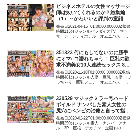
ビジネスホテルの女性マッサージ
ソクミル2021
師は抜いてくれるのか？総集編
（1）～かわいいと評判の童顔娘
から推定Iカップの爆乳お姉さん
発売日2021-04-16T01:00:00.000000Z収録
まで 361389
時間115分ジャンルパラダイスTV マッ
サージ シティホテル オムニバス 白
衣・ナース服 HD（ハイビジョン） シ
リーズビジネスホテルの女性マッサージ
師は抜いてくれるのか？ 女...
351323 何にもしてないのに勝手
ソクミル2020
にオマ○コ濡れちゃう！ 巨乳の欲
求不満美女10人連続セックス 8時
間
発売日2020-11-10T01:00:00.000000Z収録
時間481分ジャンル人妻 巨乳 若妻 ぽ
っちゃり 巨乳フェチ オムニバス
HD（ハイビジョン） シリーズ巨乳の欲
求不満美女〇〇人連続セックス 女優笹
宮えれな 天音ありす 葉山り...
330529 マジックミラー号ハード
ソクミル2020
ボイルド ナンパした素人女性の
尻穴にベンピの治療と言って指ズ
ボ！アナルVスポットを刺激して
発売日2020-02-22T01:00:00.000000Z収録
潮！潮！だらしなく開いたマ〇コ
時間250分ジャンル素人 ナンパ アナ
ル 3P 巨根・デカチン 企画もの 潮
にデカチンぶっ込んでイク！
吹き HD（ハイビジョン） シリーズマ
ジックミラー号 女優監督ニューカジー