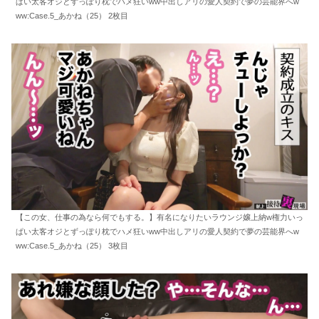
ぱい太客オジとずっぽり枕でハメ狂いww中出しアリの愛人契約で夢の芸能界へw
ww:Case.5_あかね（25） 2枚目
【この女、仕事の為なら何でもする。】有名になりたいラウンジ嬢上納w権力いっ
ぱい太客オジとずっぽり枕でハメ狂いww中出しアリの愛人契約で夢の芸能界へw
ww:Case.5_あかね（25） 3枚目