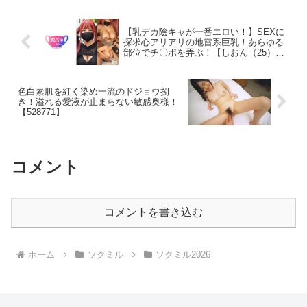
【乳デカ陰キャが一番エロい！】SEXに
探求心アリアリの地雷系巨乳！あらゆる
部位でチ〇ポを弄ぶ！【しおん（25）】
【528968】
色白素肌を紅く染め一流のドジョウ捌
き！溢れる愛液が止まらない敏感奥様！
【528771】
コメント
コメントを書き込む
ホーム
ソクミル
ソクミル2026