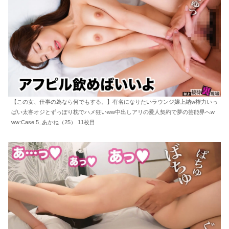
【この女、仕事の為なら何でもする。】有名になりたいラウンジ嬢上納w権力いっ
ぱい太客オジとずっぽり枕でハメ狂いww中出しアリの愛人契約で夢の芸能界へw
ww:Case.5_あかね（25） 11枚目