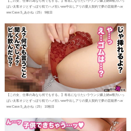
【この女、仕事の為なら何でもする。】有名になりたいラウンジ嬢上納w権力いっ
ぱい太客オジとずっぽり枕でハメ狂いww中出しアリの愛人契約で夢の芸能界へw
ww:Case.5_あかね（25） 9枚目
【この女、仕事の為なら何でもする。】有名になりたいラウンジ嬢上納w権力いっ
ぱい太客オジとずっぽり枕でハメ狂いww中出しアリの愛人契約で夢の芸能界へw
ww:Case.5_あかね（25） 10枚目