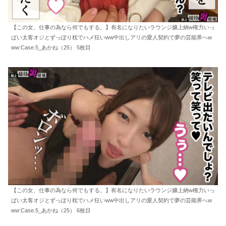
【この女、仕事の為なら何でもする。】有名になりたいラウンジ嬢上納w権力いっ
ぱい太客オジとずっぽり枕でハメ狂いww中出しアリの愛人契約で夢の芸能界へw
ww:Case.5_あかね（25） 5枚目
【この女、仕事の為なら何でもする。】有名になりたいラウンジ嬢上納w権力いっ
ぱい太客オジとずっぽり枕でハメ狂いww中出しアリの愛人契約で夢の芸能界へw
ww:Case.5_あかね（25） 6枚目