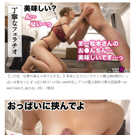
【この女、仕事の為なら何でもする。】有名になりたいラウンジ嬢上納w権力いっ
ぱい太客オジとずっぽり枕でハメ狂いww中出しアリの愛人契約で夢の芸能界へw
ww:Case.5_あかね（25） 7枚目