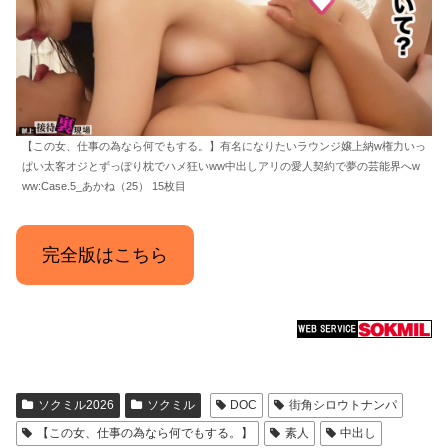
【この女、仕事の為なら何でもする。】有名になりたいラウンジ嬢上納w権力いっ
ぱい太客オジとずっぽり枕でハメ狂いww中出しアリの愛人契約で夢の芸能界へw
ww:Case.5_あかね（25） 15枚目
完全版はこちら
ソクミル2026
ソクミル
DOC
街角シロウトナンパ
【この女、仕事の為なら何でもする。】
素人
中出し