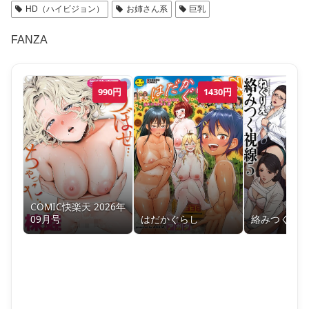
HD（ハイビジョン）
お姉さん系
巨乳
FANZA
990
円
1430
円
COMIC快楽天 2026年
09月号
はだかぐらし
絡みつく視線