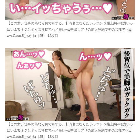
【この女、仕事の為なら何でもする。】有名になりたいラウンジ嬢上納w権力いっ
ぱい太客オジとずっぽり枕でハメ狂いww中出しアリの愛人契約で夢の芸能界へw
ww:Case.5_あかね（25） 12枚目
【この女、仕事の為なら何でもする。】有名になりたいラウンジ嬢上納w権力いっ
ぱい太客オジとずっぽり枕でハメ狂いww中出しアリの愛人契約で夢の芸能界へw
ww:Case.5_あかね（25） 13枚目