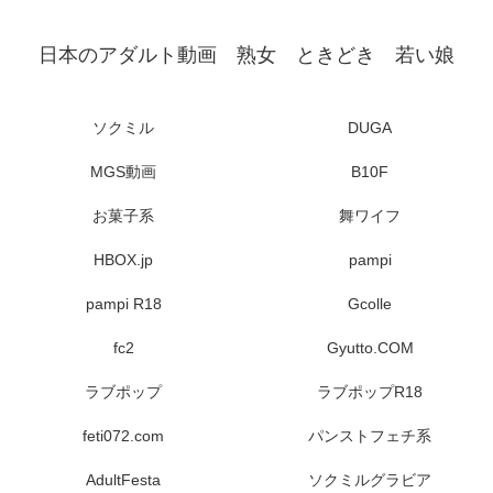
日本のアダルト動画 熟女 ときどき 若い娘
ソクミル
DUGA
MGS動画
B10F
お菓子系
舞ワイフ
HBOX.jp
pampi
pampi R18
Gcolle
fc2
Gyutto.COM
ラブポップ
ラブポップR18
feti072.com
パンストフェチ系
AdultFesta
ソクミルグラビア