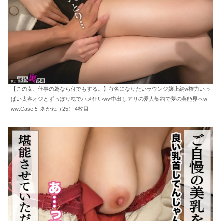
【この女、仕事の為なら何でもする。】有名になりたいラウンジ嬢上納w権力いっ
ぱい太客オジとずっぽり枕でハメ狂いww中出しアリの愛人契約で夢の芸能界へw
ww:Case.5_あかね（25） 4枚目