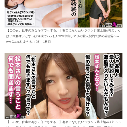
【この女、仕事の為なら何でもする。】有名になりたいラウンジ嬢上納w権力いっ
ぱい太客オジとずっぽり枕でハメ狂いww中出しアリの愛人契約で夢の芸能界へw
ww:Case.5_あかね（25） 1枚目
【この女、仕事の為なら何でもする。】有名になりたいラウンジ嬢上納w権力いっ