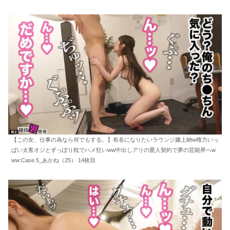
【この女、仕事の為なら何でもする。】有名になりたいラウンジ嬢上納w権力いっ
ぱい太客オジとずっぽり枕でハメ狂いww中出しアリの愛人契約で夢の芸能界へw
ww:Case.5_あかね（25） 14枚目