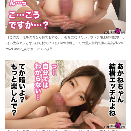
【この女、仕事の為なら何でもする。】有名になりたいラウンジ嬢上納w権力いっ
ぱい太客オジとずっぽり枕でハメ狂いww中出しアリの愛人契約で夢の芸能界へw
ww:Case.5_あかね（25） 8枚目