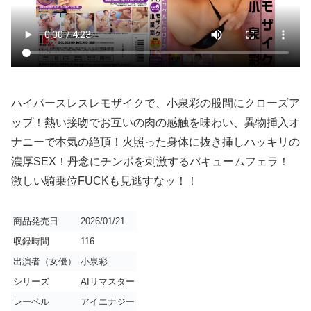
ハイパースレスレモザイクで、小泉彩の股間にクローズア
ップ！熱い接吻でお互いの肉の感触を味わい、異物挿入オ
ナニーで本気の絶頂！火照った身体に抜き挿しハッキリの
濃厚SEX！丹念にチンポを刺激するバキュームフェラ！
激しい騎乗位FUCKも見逃すなッ！！
商品発売日
2026/01/21
収録時間
116
出演者（女優）
小泉彩
シリーズ
AIリマスター
レーベル
アイエナジー