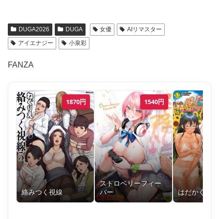
DUGA2026
DUGA
女優
AIリマスター
アイエナジー
小泉彩
FANZA
1870
円
1540
円
ストロベリーフィー
絡みつく視線
バー
はだかぐらし