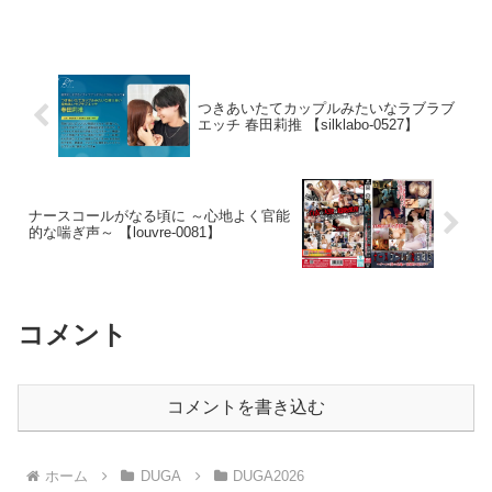
びながら綺麗なパイパンが御開帳！シッ
クスナインでドアップクリクリ！ハメる
ともちもちのお尻を潰す勢いでピスト
ン！ビンビンの勃起乳首をいじくりなが
ら濃厚中出し！
つきあいたてカップルみたいなラブラブ
エッチ 春田莉推 【silklabo-0527】
ナースコールがなる頃に ～心地よく官能
的な喘ぎ声～ 【louvre-0081】
コメント
コメントを書き込む
ホーム
DUGA
DUGA2026