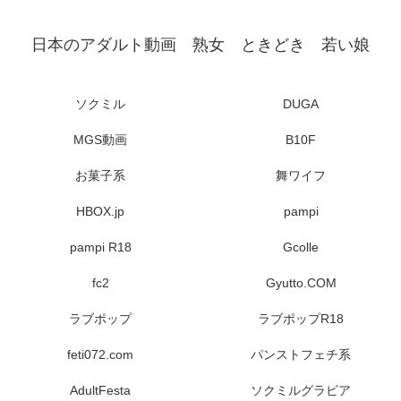
日本のアダルト動画 熟女 ときどき 若い娘
ソクミル
DUGA
MGS動画
B10F
お菓子系
舞ワイフ
HBOX.jp
pampi
pampi R18
Gcolle
fc2
Gyutto.COM
ラブポップ
ラブポップR18
feti072.com
パンストフェチ系
AdultFesta
ソクミルグラビア