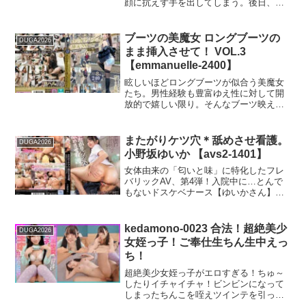
顔に抗えず手を出してしまう。後日、先
に間に合わず何とかして欲しいと吉永の
輩に宅飲みへ誘われ、あの日の女性・め
元を訪ねて来るのだが…。
ぐりと再開する。先輩の妹である彼女に
「忘れてないわよ」と囁かれ、背筋が凍
ブーツの美魔女 ロングブーツの
DUGA2026
る村田。先輩にバレる恐...
まま挿入させて！ VOL.3
【emmanuelle-2400】
眩しいほどロングブーツが似合う美魔女
たち。男性経験も豊富ゆえ性に対して開
放的で嬉しい限り。そんなブーツ映えす
る美魔女たちへ有無を言わせず突然パン
ティを脱がしチ○ポをぶち込む。一様に嬉
しさと恥ずかしさを同居させながらもう
またがりケツ穴＊舐めさせ看護。
DUGA2026
っとり顔に豹変するのが...
小野坂ゆいか 【avs2-1401】
女体由来の「匂いと味」に特化したフレ
バリックAV、第4弾！入院中に…とんで
もないドスケベナース【ゆいかさん】が
やってきた！いきなりムッチリ美尻で誘
惑してきたかと思えば、なんと肛門臭が
伝わるほどデカ尻を顔面に密着させてき
kedamono-0023 合法！超絶美少
DUGA2026
た！『わたしのアナルの...
女姪っ子！ご奉仕生ちん生中えっ
ち！
超絶美少女姪っ子がエロすぎる！ちゅ～
したりイチャイチャ！ビンビンになって
しまったちんこを咥えツインテを引っ張
って奥までズボっ！甘々授乳手コキで遊