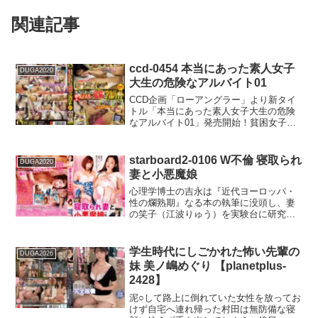
関連記事
ccd-0454 本当にあった素人女子
DUGA2020
大生の危険なアルバイト01
CCD企画「ローアングラー」より新タイ
トル「本当にあった素人女子大生の危険
なアルバイト01」発売開始！貧困女子大
生が手を染める裏バイト！お金のためな
ら何でもありのイマドキJD！待っていた
のは粘着質のセクハラオヤジ達！それで
starboard2-0106 W不倫 寝取られ
DUGA2020
も日頃のうっぷんばらしに脱ぎまくって
妻と小悪魔娘
います！就職活動とかどうなってるんで
しょうか？心配してしまうほどだらしな
心理学博士の吉永は『近代ヨーロッパ・
い女子達です！
性の爛熟期』なる本の執筆に没頭し、妻
の笑子（江波りゅう）を実験台に研究を
する中で、笑子がサディストの素質を持
つ事を発見する。翌日。吉永の良きパー
トナーの准教授・村木に昨夜の誘発快楽
学生時代にしごかれた怖い先輩の
DUGA2026
行為について報告すると後日、夫婦関係
妹 美ノ嶋めぐり 【planetplus-
の修復の為にと村木の元恋人・ひとみ
2428】
（あやね遥菜）を吉永の専任秘書として
あてがわれた。そんな中、大学の四年生
泥○して路上に倒れていた女性を放ってお
で成績も優秀な祥子（きみと歩実）が、
けず自宅へ連れ帰った村田は無防備な寝
留学の資金集めが忙しくレポートの期限