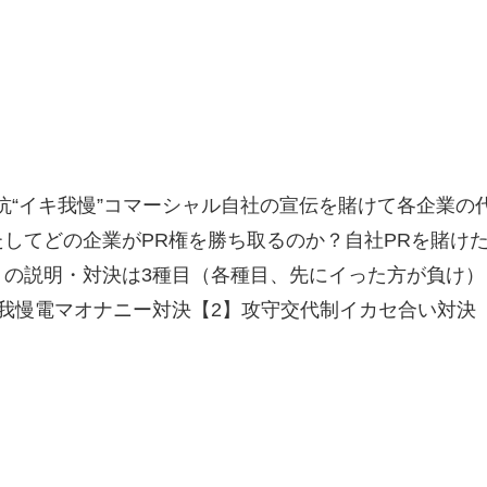
抗“イキ我慢”コマーシャル自社の宣伝を賭けて各企業の
してどの企業がPR権を勝ち取るのか？自社PRを賭け
の説明・対決は3種目（各種目、先にイった方が負け）
我慢電マオナニー対決【2】攻守交代制イカセ合い対決