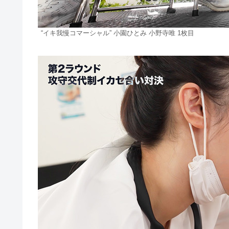
“イキ我慢コマーシャル” 小園ひとみ 小野寺唯 1枚目